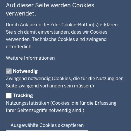
Auf dieser Seite werden Cookies
WEITERE LINKS
verwendet.
Kreis Lippe
Durch Anklicken des/der Cookie-Button(s) erklären
Sie sich damit einverstanden, dass wir Cookies
Kreis Paderborn
verwenden. Technische Cookies sind zwingend
erforderlich.
kreisfreie Stadt Bielefeld
Weitere Informationen
Kreis Minden-Lübbecke
Notwendig
Kreis Herford
Zwingend notwendig (Cookies, die für die Nutzung der
Seite zwingend vorhanden sein müssen.)
Kreis Gütersloh
Tracking
Kreis Höxter
Nutzungsstatistiken (Cookies, die für die Erfassung
Ihrer Seitenzugriffe notwendig sind.)
© 2026 Bezirksregierung Detmold
Ausgewählte Cookies akzeptieren
Fußzeile
Impressum
Datenschutz