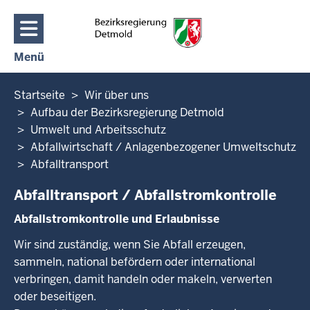
Direkt zum Inhalt
Menü
Navigation aktivieren/deaktivieren: Hauptmenü
Sie
Startseite
Wir über uns
befinden
Aufbau der Bezirksregierung Detmold
sich
Umwelt und Arbeitsschutz
hier
Abfallwirtschaft / Anlagenbezogener Umweltschutz
Abfalltransport
Abfalltransport / Abfallstromkontrolle
Abfallstromkontrolle und Erlaubnisse
Wir sind zuständig, wenn Sie Abfall erzeugen,
sammeln, national befördern oder international
verbringen, damit handeln oder makeln, verwerten
oder beseitigen.