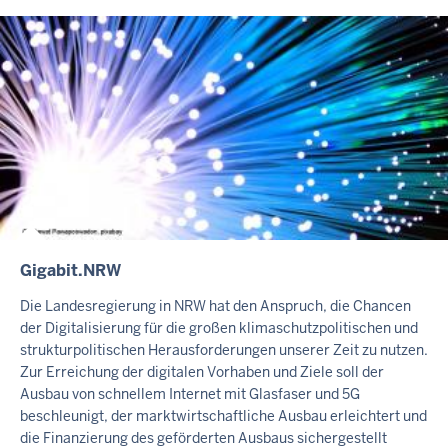
S
S
E
I
T
E
Gigabit.NRW
I
N
Die Landesregierung in NRW hat den Anspruch, die Chancen
H
der Digitalisierung für die großen klimaschutzpolitischen und
A
strukturpolitischen Herausforderungen unserer Zeit zu nutzen.
L
Zur Erreichung der digitalen Vorhaben und Ziele soll der
Ausbau von schnellem Internet mit Glasfaser und 5G
T
beschleunigt, der marktwirtschaftliche Ausbau erleichtert und
S
die Finanzierung des geförderten Ausbaus sichergestellt
S