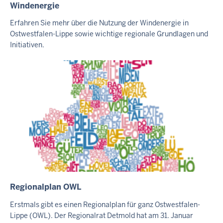
Windenergie
I
N
Erfahren Sie mehr über die Nutzung der Windenergie in
H
Ostwestfalen-Lippe sowie wichtige regionale Grundlagen und
A
Initiativen.
L
T
S
S
E
I
T
E
Regionalplan OWL
I
N
Erstmals gibt es einen Regionalplan für ganz Ostwestfalen-
H
Lippe (OWL). Der Regionalrat Detmold hat am 31. Januar