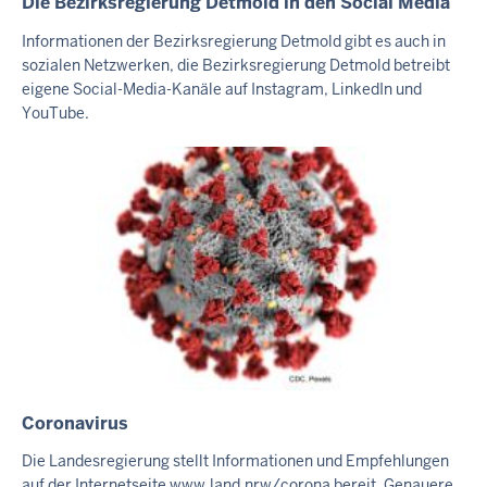
Die Bezirksregierung Detmold in den Social Media
I
N
Informationen der Bezirksregierung Detmold gibt es auch in
H
sozialen Netzwerken, die Bezirksregierung Detmold betreibt
A
eigene Social-Media-Kanäle auf Instagram, LinkedIn und
L
YouTube.
T
S
S
E
I
T
E
Coronavirus
I
N
Die Landesregierung stellt Informationen und Empfehlungen
H
auf der Internetseite www.land.nrw/corona bereit. Genauere