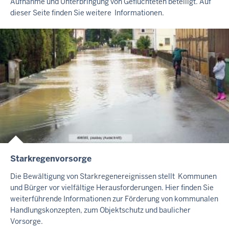
Aufnahme und Unterbringung von Geflüchteten beteiligt. Auf
T
dieser Seite finden Sie weitere Informationen.
S
S
E
I
T
E
Starkregenvorsorge
I
N
Die Bewältigung von Starkregenereignissen stellt Kommunen
H
und Bürger vor vielfältige Herausforderungen. Hier finden Sie
A
weiterführende Informationen zur Förderung von kommunalen
L
Handlungskonzepten, zum Objektschutz und baulicher
Vorsorge.
T