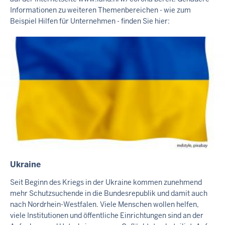
A
Informationen zu weiteren Themenbereichen - wie zum
L
Beispiel Hilfen für Unternehmen - finden Sie hier:
T
S
S
E
I
T
E
Ukraine
I
N
Seit Beginn des Kriegs in der Ukraine kommen zunehmend
H
mehr Schutzsuchende in die Bundesrepublik und damit auch
A
nach Nordrhein-Westfalen. Viele Menschen wollen helfen,
L
viele Institutionen und öffentliche Einrichtungen sind an der