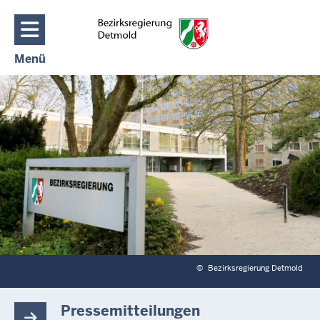
Direkt zum Inhalt
Menü
Navigation aktivieren/deaktivieren: Hauptmenü
©
Bezirksregierung Detmold
Pressemitteilungen