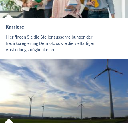
Karriere
I
N
Hier finden Sie die Stellenausschreibungen der
H
Bezirksregierung Detmold sowie die vielfältigen
A
Ausbildungsmöglichkeiten.
L
T
S
S
E
I
T
E