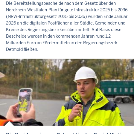
N
Die Bereitstellungsbescheide nach dem Gesetz über den
H
Nordrhein-Westfalen-Plan für gute Infrastruktur 2025 bis 2036
A
(NRW-Infrastrukturgesetz 2025 bis 2036) wurden Ende Januar
L
2026 an die digitalen Postfächer aller Städte, Gemeinden und
Kreise des Regierungsbezirkes übermittelt. Auf Basis dieser
T
Bescheide werden in den kommenden Jahren rund 1,2
S
Milliarden Euro an Fördermitteln in den Regierungsbezirk
S
Detmold fließen.
E
I
T
E