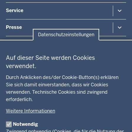
Beihilfe
Unsere Aufgaben
Fördermittel
Service
Integration
Kommunales
Bekanntmachungen / Amtsblätter
Presse
Kontakt
Datenschutzeinstellungen
Anfahrt
Pressemitteilung suchen
Datenschutzeinstellungen
Regionalrat
Auf dieser Seite werden Cookies
WEITERE LINKS
verwendet.
Kreis Lippe
Durch Anklicken des/der Cookie-Button(s) erklären
Sie sich damit einverstanden, dass wir Cookies
Kreis Paderborn
verwenden. Technische Cookies sind zwingend
erforderlich.
kreisfreie Stadt Bielefeld
Weitere Informationen
Kreis Minden-Lübbecke
Notwendig
Kreis Herford
Zwingend notwendig (Cookies, die für die Nutzung der