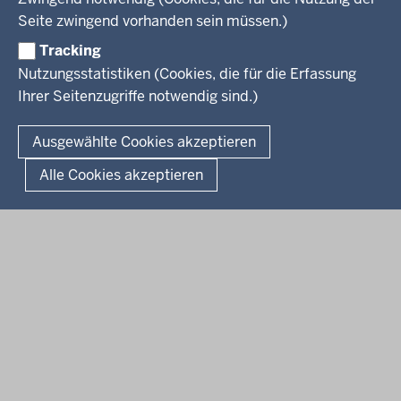
Seite zwingend vorhanden sein müssen.)
Kreis Gütersloh
Tracking
Kreis Höxter
Nutzungsstatistiken (Cookies, die für die Erfassung
Ihrer Seitenzugriffe notwendig sind.)
© 2026 Bezirksregierung Detmold
Ausgewählte Cookies akzeptieren
Fußzeile
Impressum
Datenschutz
Alle Cookies akzeptieren