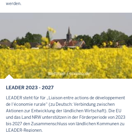
werden.
E
I
T
E
LEADER 2023 - 2027
I
N
LEADER steht für für „Liaison entre actions de développement
H
de l‘économie rurale“ (zu Deutsch: Verbindung zwischen
A
Aktionen zur Entwicklung der ländlichen Wirtschaft). Die EU
L
und das Land NRW unterstützen in der Förderperiode von 2023
bis 2027 den Zusammenschluss von ländlichen Kommunen zu
T
LEADER-Regionen.