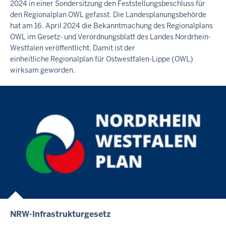
A
2024 in einer Sondersitzung den Feststellungsbeschluss für
L
den Regionalplan OWL gefasst. Die Landesplanungsbehörde
hat am 16. April 2024 die Bekanntmachung des Regionalplans
T
OWL im Gesetz- und Verordnungsblatt des Landes Nordrhein-
S
Westfalen veröffentlicht. Damit ist der
S
einheitliche Regionalplan für Ostwestfalen-Lippe (OWL)
E
wirksam geworden.
I
T
E
NRW-Infrastrukturgesetz
I