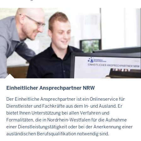
S
S
E
I
T
E
Einheitlicher Ansprechpartner NRW
I
N
Der Einheitliche Ansprechpartner ist ein Onlineservice für
H
Dienstleister und Fachkräfte aus dem In- und Ausland. Er
A
bietet Ihnen Unterstützung bei allen Verfahren und
L
Formalitäten, die in Nordrhein-Westfalen für die Aufnahme
einer Dienstleistungstätigkeit oder bei der Anerkennung einer
T
ausländischen Berufsqualifikation notwendig sind.
S