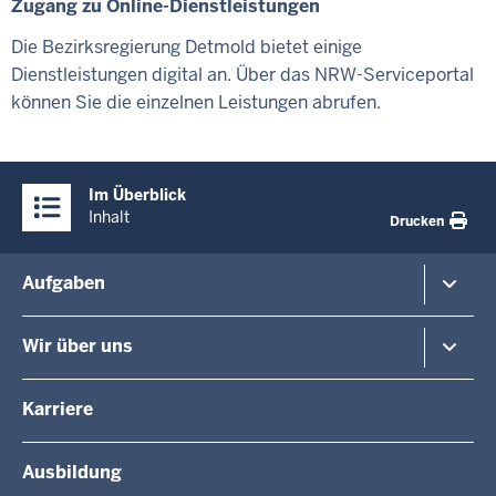
Zugang zu Online-Dienstleistungen
Die Bezirksregierung Detmold bietet einige
Dienstleistungen digital an. Über das NRW-Serviceportal
können Sie die einzelnen Leistungen abrufen.
Überblick:
Im Überblick
Inhalte
Inhalt
Drucken
Menü
Aufgaben
in
der
Planung und Verkehr
Wir über uns
Fußzeile
Regionalplanung
Schule
Die Regierungspräsidentin
Karriere
Gesundheit und Soziales
Regierungspräsidenten a.D.
Umwelt und Naturschutz
Die Behörde
Ausbildung
Arbeitsschutz
Organisationsstruktur