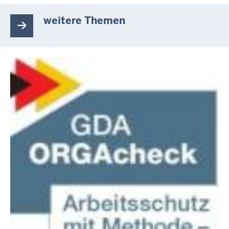
S
E
weitere Themen
I
T
E