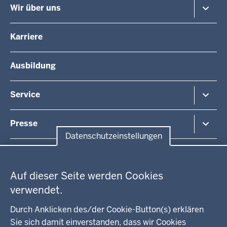
Planung und Verkehr
Wir über uns
Fußzeile
Regionalplanung
Schule
Die Regierungspräsidentin
Karriere
Gesundheit und Soziales
Regierungspräsidenten a.D.
Umwelt und Naturschutz
Die Behörde
Ausbildung
Arbeitsschutz
Organisationsstruktur
Beihilfe
Unsere Aufgaben
Fördermittel
Service
Integration
Kommunales
Bekanntmachungen / Amtsblätter
Presse
Kontakt
Datenschutzeinstellungen
Anfahrt
Pressemitteilung suchen
Datenschutzeinstellungen
Regionalrat
Auf dieser Seite werden Cookies
WEITERE LINKS
verwendet.
Kreis Lippe
Durch Anklicken des/der Cookie-Button(s) erklären
Sie sich damit einverstanden, dass wir Cookies