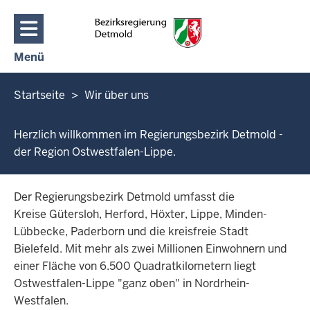
Direkt zum Inhalt
Menü
Navigation aktivieren/deaktivieren: Hauptmenü
Sie
Startseite
Wir über uns
befinden
sich
Herzlich willkommen im Regierungsbezirk Detmold -
hier
der Region Ostwestfalen-Lippe.
Der Regierungsbezirk Detmold umfasst die
Kreise Gütersloh, Herford, Höxter, Lippe, Minden-
Lübbecke, Paderborn und die kreisfreie Stadt
Bielefeld. Mit mehr als zwei Millionen Einwohnern und
einer Fläche von 6.500 Quadratkilometern liegt
Ostwestfalen-Lippe "ganz oben" in Nordrhein-
Westfalen.