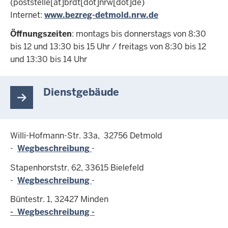
(poststelle[at]brdt[dot]nrw[dot]de)
Internet:
www.bezreg-detmold.nrw.de
Öffnungszeiten
: montags bis donnerstags von 8:30
bis 12 und 13:30 bis 15 Uhr / freitags von 8:30 bis 12
und 13:30 bis 14 Uhr
Dienstgebäude
Willi-Hofmann-Str. 33a, 32756 Detmold
-
Wegbeschreibung
-
Stapenhorststr. 62, 33615 Bielefeld
-
Wegbeschreibung
-
Büntestr. 1, 32427 Minden
- Wegbeschreibung -