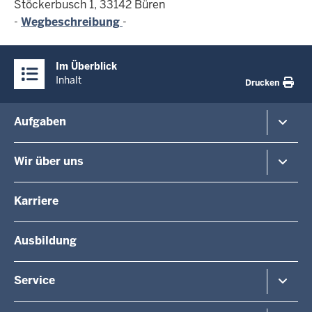
Stöckerbusch 1, 33142 Büren
-
Wegbeschreibung
-
Überblick:
Im Überblick
Inhalte
Inhalt
Drucken
Menü
Aufgaben
in
der
Planung und Verkehr
Wir über uns
Fußzeile
Regionalplanung
Schule
Die Regierungspräsidentin
Karriere
Gesundheit und Soziales
Regierungspräsidenten a.D.
Umwelt und Naturschutz
Die Behörde
Ausbildung
Arbeitsschutz
Organisationsstruktur
Beihilfe
Unsere Aufgaben
Fördermittel
Service
Integration
Kommunales
Bekanntmachungen / Amtsblätter