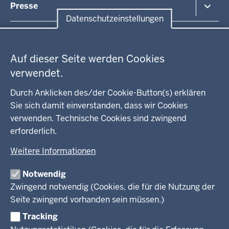
Presse
Kontakt
Datenschutzeinstellungen
Anfahrt
Pressemitteilung suchen
Datenschutzeinstellungen
Regionalrat
Auf dieser Seite werden Cookies
WEITERE LINKS
verwendet.
Kreis Lippe
Durch Anklicken des/der Cookie-Button(s) erklären
Sie sich damit einverstanden, dass wir Cookies
Kreis Paderborn
verwenden. Technische Cookies sind zwingend
erforderlich.
kreisfreie Stadt Bielefeld
Weitere Informationen
Kreis Minden-Lübbecke
Notwendig
Kreis Herford
Zwingend notwendig (Cookies, die für die Nutzung der
Seite zwingend vorhanden sein müssen.)
Kreis Gütersloh
Tracking
Kreis Höxter