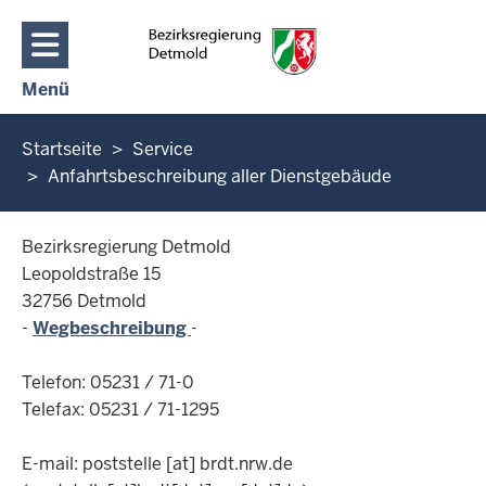
Direkt zum Inhalt
Menü
Navigation aktivieren/deaktivieren: Hauptmenü
Sie
Startseite
Service
befinden
Anfahrtsbeschreibung aller Dienstgebäude
sich
hier
Bezirksregierung Detmold
Leopoldstraße 15
32756 Detmold
-
Wegbeschreibung
-
Telefon: 05231 / 71-0
Telefax: 05231 / 71-1295
E-mail:
poststelle
[at]
brdt.nrw.de