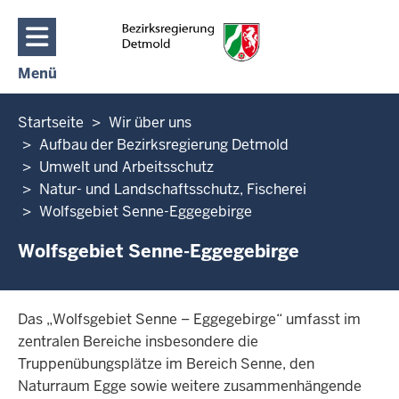
Direkt zum Inhalt
Menü
Navigation aktivieren/deaktivieren: Hauptmenü
Sie
Startseite
Wir über uns
befinden
Aufbau der Bezirksregierung Detmold
sich
Umwelt und Arbeitsschutz
hier
Natur- und Landschaftsschutz, Fischerei
Wolfsgebiet Senne-Eggegebirge
Wolfsgebiet Senne-Eggegebirge
Das „Wolfsgebiet Senne – Eggegebirge“ umfasst im
zentralen Bereiche insbesondere die
Truppenübungsplätze im Bereich Senne, den
Naturraum Egge sowie weitere zusammenhängende