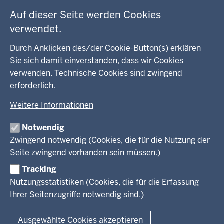
Auf dieser Seite werden Cookies
WEITERE LINKS
verwendet.
Kreis Lippe
Durch Anklicken des/der Cookie-Button(s) erklären
Sie sich damit einverstanden, dass wir Cookies
Kreis Paderborn
verwenden. Technische Cookies sind zwingend
erforderlich.
kreisfreie Stadt Bielefeld
Weitere Informationen
Kreis Minden-Lübbecke
Notwendig
Kreis Herford
Zwingend notwendig (Cookies, die für die Nutzung der
Seite zwingend vorhanden sein müssen.)
Kreis Gütersloh
Tracking
Kreis Höxter
Nutzungsstatistiken (Cookies, die für die Erfassung
Ihrer Seitenzugriffe notwendig sind.)
© 2026 Bezirksregierung Detmold
Ausgewählte Cookies akzeptieren
Fußzeile
Impressum
Datenschutz