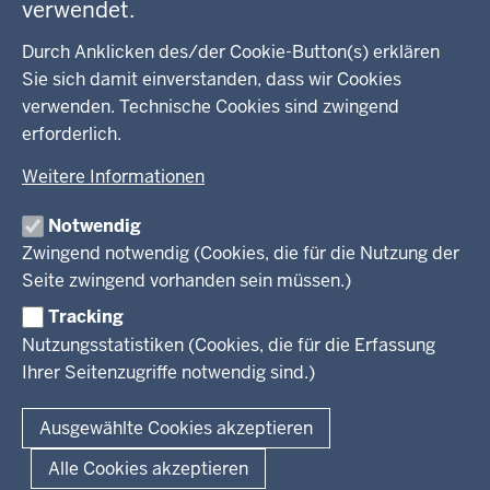
verwendet.
Kreis Lippe
Durch Anklicken des/der Cookie-Button(s) erklären
Sie sich damit einverstanden, dass wir Cookies
Kreis Paderborn
verwenden. Technische Cookies sind zwingend
erforderlich.
kreisfreie Stadt Bielefeld
Weitere Informationen
Kreis Minden-Lübbecke
Notwendig
Kreis Herford
Zwingend notwendig (Cookies, die für die Nutzung der
Seite zwingend vorhanden sein müssen.)
Kreis Gütersloh
Tracking
Kreis Höxter
Nutzungsstatistiken (Cookies, die für die Erfassung
Ihrer Seitenzugriffe notwendig sind.)
© 2026 Bezirksregierung Detmold
Ausgewählte Cookies akzeptieren
Fußzeile
Impressum
Datenschutz
Alle Cookies akzeptieren