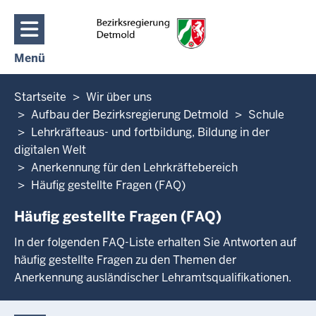
Direkt zum Inhalt
Menü
Navigation aktivieren/deaktivieren: Hauptmenü
Sie
Startseite
Wir über uns
befinden
Aufbau der Bezirksregierung Detmold
Schule
sich
Lehrkräfteaus- und fortbildung, Bildung in der
hier
digitalen Welt
Anerkennung für den Lehrkräftebereich
Häufig gestellte Fragen (FAQ)
Häufig gestellte Fragen (FAQ)
In der folgenden FAQ-Liste erhalten Sie Antworten auf
häufig gestellte Fragen zu den Themen der
Anerkennung ausländischer Lehramtsqualifikationen.