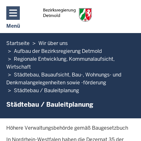
Direkt zum Inhalt
Menü
Navigation aktivieren/deaktivieren: Hauptmenü
Sie
Startseite
Wir über uns
befinden
Aufbau der Bezirksregierung Detmold
sich
Regionale Entwicklung, Kommunalaufsicht,
hier
Wirtschaft
Städtebau, Bauaufsicht, Bau-, Wohnungs- und
Denkmal­angelegenheiten sowie -förderung
Städtebau / Bauleitplanung
Städtebau / Bauleitplanung
Höhere Verwaltungsbehörde gemäß Baugesetzbuch
In Nordrhein-Westfalen haben die Dezernat 35 der