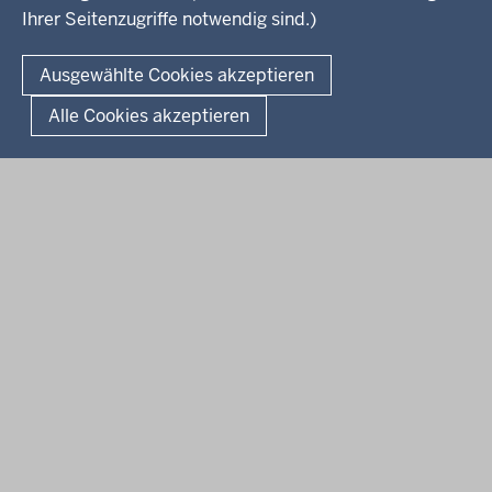
Ihrer Seitenzugriffe notwendig sind.)
© 2026 Bezirksregierung Detmold
Ausgewählte Cookies akzeptieren
Fußzeile
Impressum
Datenschutz
Alle Cookies akzeptieren