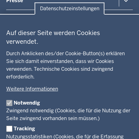
Presse
Kontakt
Datenschutzeinstellungen
Anfahrt
Pressemitteilung suchen
Datenschutzeinstellungen
Regionalrat
Auf dieser Seite werden Cookies
WEITERE LINKS
verwendet.
Kreis Lippe
Durch Anklicken des/der Cookie-Button(s) erklären
Sie sich damit einverstanden, dass wir Cookies
Kreis Paderborn
verwenden. Technische Cookies sind zwingend
erforderlich.
kreisfreie Stadt Bielefeld
Weitere Informationen
Kreis Minden-Lübbecke
Notwendig
Kreis Herford
Zwingend notwendig (Cookies, die für die Nutzung der
Seite zwingend vorhanden sein müssen.)
Kreis Gütersloh
Tracking
Kreis Höxter
Nutzungsstatistiken (Cookies, die für die Erfassung