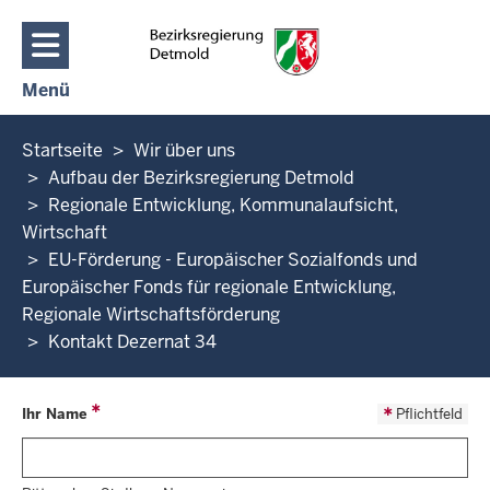
Direkt zum Inhalt
Menü
Navigation aktivieren/deaktivieren: Hauptmenü
Sie
Startseite
Wir über uns
befinden
Aufbau der Bezirksregierung Detmold
sich
Regionale Entwicklung, Kommunalaufsicht,
hier
Wirtschaft
EU-Förderung - Europäischer Sozialfonds und
Europäischer Fonds für regionale Entwicklung,
Regionale Wirtschaftsförderung
Kontakt Dezernat 34
Ihr Name
Pflichtfeld