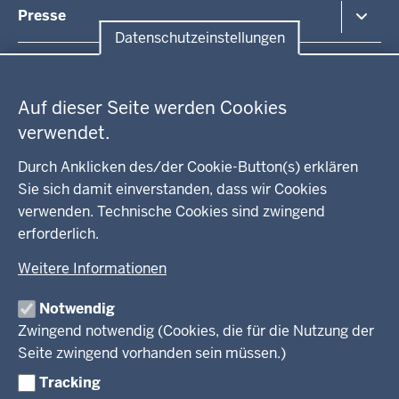
Bekanntmachungen / Amtsblätter
Presse
Kontakt
Datenschutzeinstellungen
Anfahrt
Pressemitteilung suchen
Datenschutzeinstellungen
Regionalrat
Auf dieser Seite werden Cookies
WEITERE LINKS
verwendet.
Kreis Lippe
Durch Anklicken des/der Cookie-Button(s) erklären
Sie sich damit einverstanden, dass wir Cookies
Kreis Paderborn
verwenden. Technische Cookies sind zwingend
erforderlich.
kreisfreie Stadt Bielefeld
Weitere Informationen
Kreis Minden-Lübbecke
Notwendig
Kreis Herford
Zwingend notwendig (Cookies, die für die Nutzung der
Seite zwingend vorhanden sein müssen.)
Kreis Gütersloh
Tracking