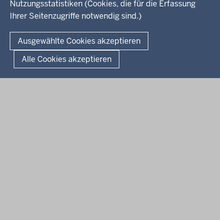
Kreis Höxter
Nutzungsstatistiken (Cookies, die für die Erfassung
Ihrer Seitenzugriffe notwendig sind.)
© 2026 Bezirksregierung Detmold
Ausgewählte Cookies akzeptieren
Fußzeile
Impressum
Datenschutz
Alle Cookies akzeptieren