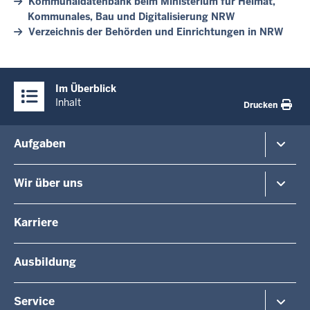
Kommunaldatenbank beim Ministerium für Heimat,
Kommunales, Bau und Digitalisierung NRW
Verzeichnis der Behörden und Einrichtungen in NRW
Überblick:
Im Überblick
Inhalte
Inhalt
Drucken
Menü
Aufgaben
in
der
Planung und Verkehr
Wir über uns
Fußzeile
Regionalplanung
Schule
Die Regierungspräsidentin
Karriere
Gesundheit und Soziales
Regierungspräsidenten a.D.
Umwelt und Naturschutz
Die Behörde
Ausbildung
Arbeitsschutz
Organisationsstruktur
Beihilfe
Unsere Aufgaben
Fördermittel
Service
Integration