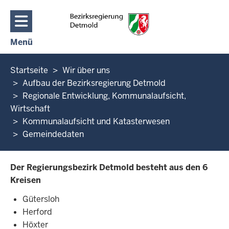
Direkt zum Inhalt
Menü
Navigation aktivieren/deaktivieren: Hauptmenü
Sie
Startseite
Wir über uns
befinden
Aufbau der Bezirksregierung Detmold
sich
Regionale Entwicklung, Kommunalaufsicht,
hier
Wirtschaft
Kommunalaufsicht und Katasterwesen
Gemeindedaten
Der Regierungsbezirk Detmold besteht aus den 6
Kreisen
Gütersloh
Herford
Höxter