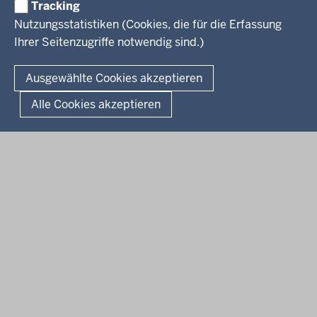
Tracking
Kreis Höxter
Nutzungsstatistiken (Cookies, die für die Erfassung
Ihrer Seitenzugriffe notwendig sind.)
© 2026 Bezirksregierung Detmold
Ausgewählte Cookies akzeptieren
Fußzeile
Impressum
Datenschutz
Alle Cookies akzeptieren