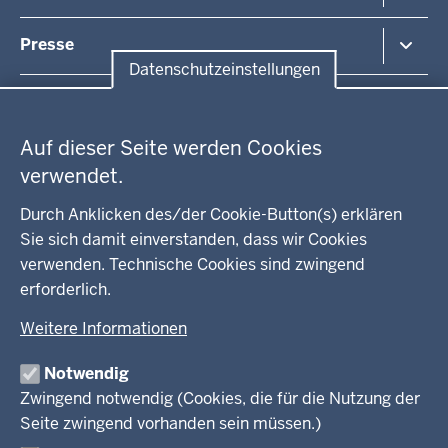
Kommunales
Bekanntmachungen / Amtsblätter
Presse
Kontakt
Datenschutzeinstellungen
Anfahrt
Pressemitteilung suchen
Datenschutzeinstellungen
Regionalrat
Auf dieser Seite werden Cookies
WEITERE LINKS
verwendet.
Kreis Lippe
Durch Anklicken des/der Cookie-Button(s) erklären
Sie sich damit einverstanden, dass wir Cookies
Kreis Paderborn
verwenden. Technische Cookies sind zwingend
erforderlich.
kreisfreie Stadt Bielefeld
Weitere Informationen
Kreis Minden-Lübbecke
Notwendig
Kreis Herford
Zwingend notwendig (Cookies, die für die Nutzung der
Seite zwingend vorhanden sein müssen.)
Kreis Gütersloh