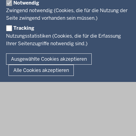
Notwendig
Kreis Herford
Zwingend notwendig (Cookies, die für die Nutzung der
Seite zwingend vorhanden sein müssen.)
Kreis Gütersloh
Tracking
Kreis Höxter
Nutzungsstatistiken (Cookies, die für die Erfassung
Ihrer Seitenzugriffe notwendig sind.)
© 2026 Bezirksregierung Detmold
Ausgewählte Cookies akzeptieren
Fußzeile
Impressum
Datenschutz
Alle Cookies akzeptieren