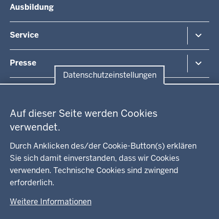
Ausbildung
Arbeitsschutz
Organisationsstruktur
Beihilfe
Unsere Aufgaben
Fördermittel
Service
Integration
Kommunales
Bekanntmachungen / Amtsblätter
Presse
Kontakt
Datenschutzeinstellungen
Anfahrt
Pressemitteilung suchen
Datenschutzeinstellungen
Regionalrat
Auf dieser Seite werden Cookies
WEITERE LINKS
verwendet.
Kreis Lippe
Durch Anklicken des/der Cookie-Button(s) erklären
Sie sich damit einverstanden, dass wir Cookies
Kreis Paderborn
verwenden. Technische Cookies sind zwingend
erforderlich.
kreisfreie Stadt Bielefeld
Weitere Informationen
Kreis Minden-Lübbecke