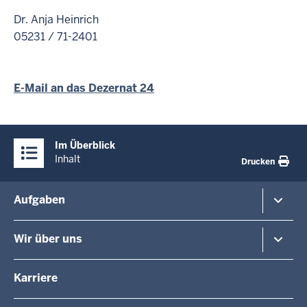
Dr. Anja Heinrich
05231 / 71-2401
E-Mail an das Dezernat 24
Überblick:
Im Überblick
Inhalte
Inhalt
Drucken
Menü
Aufgaben
in
der
Planung und Verkehr
Wir über uns
Fußzeile
Regionalplanung
Schule
Die Regierungspräsidentin
Karriere
Gesundheit und Soziales
Regierungspräsidenten a.D.
Umwelt und Naturschutz
Die Behörde