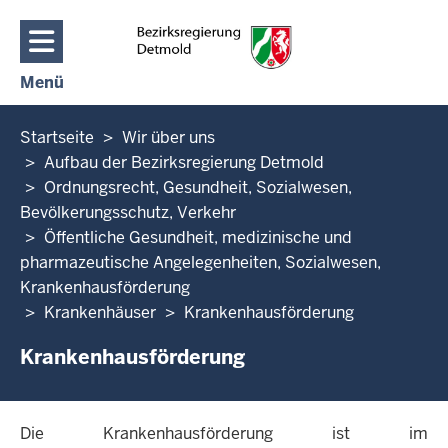
Direkt zum Inhalt
Menü
Navigation aktivieren/deaktivieren: Hauptmenü
Sie
Startseite
Wir über uns
befinden
Aufbau der Bezirksregierung Detmold
sich
Ordnungsrecht, Gesundheit, Sozialwesen,
hier
Bevölkerungsschutz, Verkehr
Öffentliche Gesundheit, medizinische und
pharmazeutische Angelegenheiten, Sozialwesen,
Krankenhausförderung
Krankenhäuser
Krankenhausförderung
Krankenhausförderung
Die Krankenhausförderung ist im