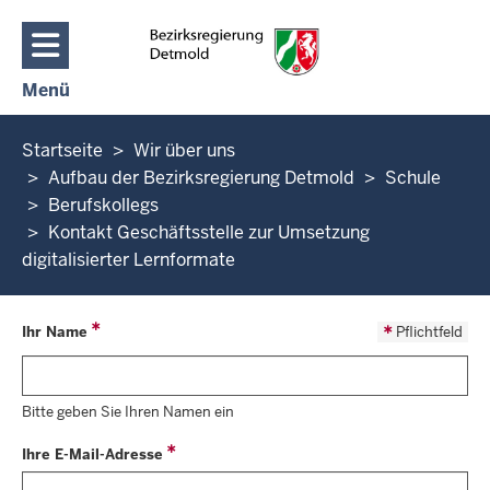
Direkt zum Inhalt
Menü
Navigation aktivieren/deaktivieren: Hauptmenü
Sie
Startseite
Wir über uns
befinden
Aufbau der Bezirksregierung Detmold
Schule
sich
Berufskollegs
hier
Kontakt Geschäftsstelle zur Umsetzung
digitalisierter Lernformate
Ihr Name
Pflichtfeld
Bitte geben Sie Ihren Namen ein
Ihre E-Mail-Adresse