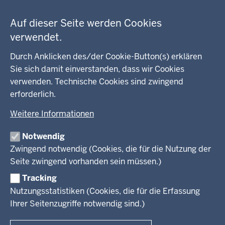
Auf dieser Seite werden Cookies
WEITERE LINKS
verwendet.
Kreis Lippe
Durch Anklicken des/der Cookie-Button(s) erklären
Sie sich damit einverstanden, dass wir Cookies
Kreis Paderborn
verwenden. Technische Cookies sind zwingend
erforderlich.
kreisfreie Stadt Bielefeld
Weitere Informationen
Kreis Minden-Lübbecke
Notwendig
Kreis Herford
Zwingend notwendig (Cookies, die für die Nutzung der
Seite zwingend vorhanden sein müssen.)
Kreis Gütersloh
Tracking
Kreis Höxter
Nutzungsstatistiken (Cookies, die für die Erfassung
Ihrer Seitenzugriffe notwendig sind.)
© 2026 Bezirksregierung Detmold