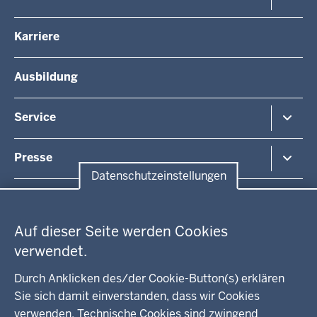
Regionalplanung
Schule
Die Regierungspräsidentin
Karriere
Gesundheit und Soziales
Regierungspräsidenten a.D.
Umwelt und Naturschutz
Die Behörde
Ausbildung
Arbeitsschutz
Organisationsstruktur
Beihilfe
Unsere Aufgaben
Fördermittel
Service
Integration
Kommunales
Bekanntmachungen / Amtsblätter
Presse
Kontakt
Datenschutzeinstellungen
Anfahrt
Pressemitteilung suchen
Datenschutzeinstellungen
Regionalrat
Auf dieser Seite werden Cookies
WEITERE LINKS
verwendet.
Kreis Lippe
Durch Anklicken des/der Cookie-Button(s) erklären
Sie sich damit einverstanden, dass wir Cookies
Kreis Paderborn
verwenden. Technische Cookies sind zwingend