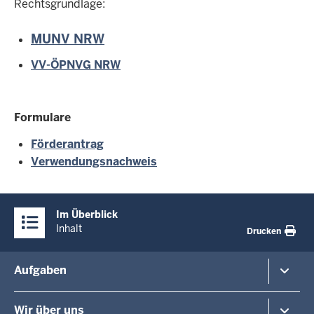
Rechtsgrundlage:
MUNV NRW
VV-ÖPNVG NRW
Formulare
Förderantrag
Verwendungsnachweis
Überblick:
Im Überblick
Inhalte
Inhalt
Drucken
Menü
Aufgaben
in
der
Planung und Verkehr
Wir über uns
Fußzeile