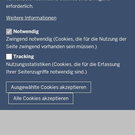
erforderlich.
kreisfreie Stadt Bielefeld
Weitere Informationen
Kreis Minden-Lübbecke
Notwendig
Kreis Herford
Zwingend notwendig (Cookies, die für die Nutzung der
Seite zwingend vorhanden sein müssen.)
Kreis Gütersloh
Tracking
Kreis Höxter
Nutzungsstatistiken (Cookies, die für die Erfassung
Ihrer Seitenzugriffe notwendig sind.)
© 2026 Bezirksregierung Detmold
Ausgewählte Cookies akzeptieren
Fußzeile
Impressum
Datenschutz
Alle Cookies akzeptieren