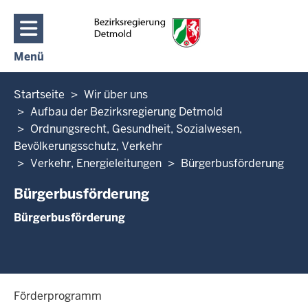
Direkt zum Inhalt
Menü
Navigation aktivieren/deaktivieren: Hauptmenü
Sie
Startseite
Wir über uns
befinden
Aufbau der Bezirksregierung Detmold
sich
Ordnungsrecht, Gesundheit, Sozialwesen,
hier
Bevölkerungsschutz, Verkehr
Verkehr, Energieleitungen
Bürgerbusförderung
Bürgerbusförderung
Bürgerbusförderung
Förderprogramm