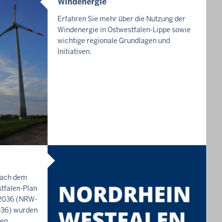
Windenergie
I
N
Erfahren Sie mehr über die Nutzung der
H
Windenergie in Ostwestfalen-Lippe sowie
A
wichtige regionale Grundlagen und
L
Initiativen.
T
S
S
E
I
T
E
nach dem
tfalen-Plan
s 2036 (NRW-
2036) wurden
len