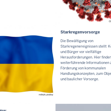
Starkregenvorsorge
I
N
Die Bewältigung von
H
Starkregenereignissen stellt
A
und Bürger vor vielfältige
L
Herausforderungen. Hier finden
weiterführende Informationen 
T
Förderung von kommunalen
S
Handlungskonzepten, zum Obje
S
und baulicher Vorsorge.
E
I
T
E