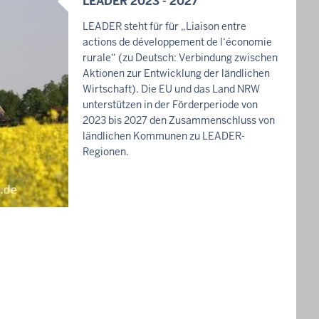
LEADER 2023 - 2027
I
N
LEADER steht für für „Liaison entre
H
actions de développement de l‘économie
A
rurale“ (zu Deutsch: Verbindung zwischen
L
Aktionen zur Entwicklung der ländlichen
Wirtschaft). Die EU und das Land NRW
T
unterstützen in der Förderperiode von
S
2023 bis 2027 den Zusammenschluss von
S
ländlichen Kommunen zu LEADER-
E
Regionen.
I
T
E