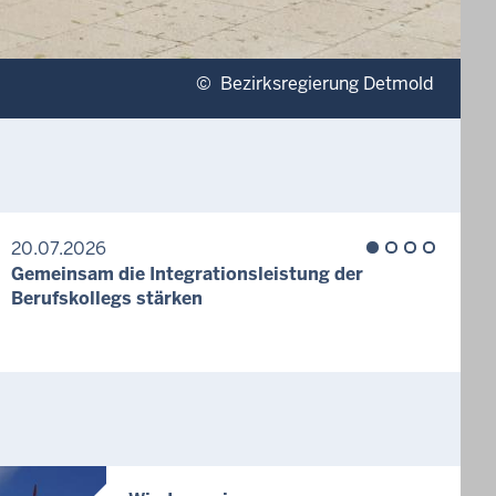
©
Bezirksregierung Detmold
20.07.2026
1
Gemeinsam die Integrationsleistung der
B
Berufskollegs stärken
Z