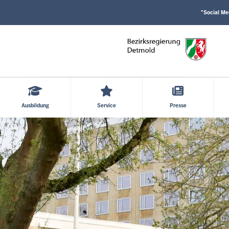
Social
Direkt zum Inhalt
Media
"Social Me
Einstellungen
Block
Ausbildung
Service
Presse