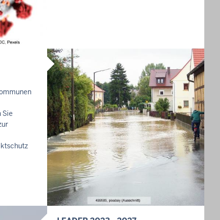
E
I
T
E
 Kommunen
 Sie
zur
ktschutz