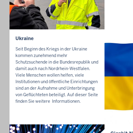
E
I
T
E
Ukraine
I
N
Seit Beginn des Kriegs in der Ukraine
H
kommen zunehmend mehr
A
Schutzsuchende in die Bundesrepublik und
L
damit auch nach Nordrhein-Westfalen.
Viele Menschen wollen helfen, viele
T
Institutionen und öffentliche Einrichtungen
S
sind an der Aufnahme und Unterbringung
S
von Geflüchteten beteiligt. Auf dieser Seite
E
finden Sie weitere Informationen.
I
T
E