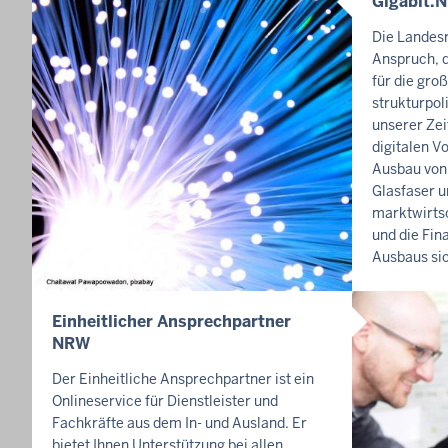
Gigabit.
I
N
Die Landes
H
Anspruch, d
A
für die gro
L
strukturpo
unserer Zei
T
digitalen V
S
Ausbau von 
S
Glasfaser u
E
marktwirtsc
I
und die Fin
T
Ausbaus sic
E
Einheitlicher Ansprechpartner
I
NRW
N
H
Der Einheitliche Ansprechpartner ist ein
A
Onlineservice für Dienstleister und
L
Fachkräfte aus dem In- und Ausland. Er
bietet Ihnen Unterstützung bei allen