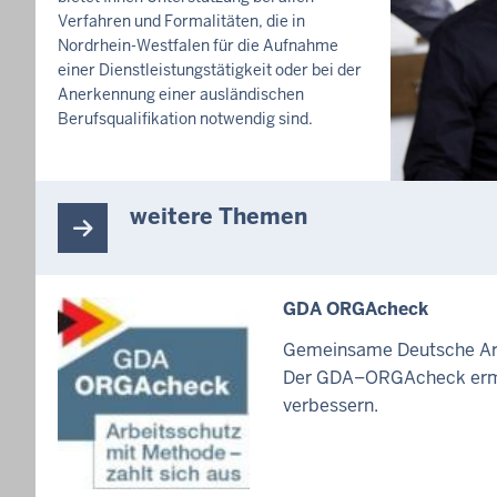
T
Verfahren und Formalitäten, die in
S
Nordrhein-Westfalen für die Aufnahme
S
einer Dienstleistungstätigkeit oder bei der
E
Anerkennung einer ausländischen
I
Berufsqualifikation notwendig sind.
T
E
weitere Themen
GDA ORGAcheck
Gemeinsame Deutsche Arb
Der GDA–ORGAcheck ermögl
verbessern.