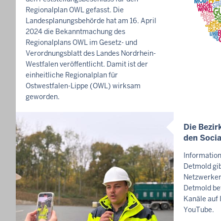
T
Regionalplan OWL gefasst. Die
S
Landesplanungsbehörde hat am 16. April
S
2024 die Bekanntmachung des
E
Regionalplans OWL im Gesetz- und
I
Verordnungsblatt des Landes Nordrhein-
T
Westfalen veröffentlicht. Damit ist der
E
einheitliche Regionalplan für
Ostwestfalen-Lippe (OWL) wirksam
geworden.
Die Bezir
I
den Socia
N
H
Informatio
A
Detmold gib
L
Netzwerken
Detmold bet
T
Kanäle auf 
S
YouTube.
S