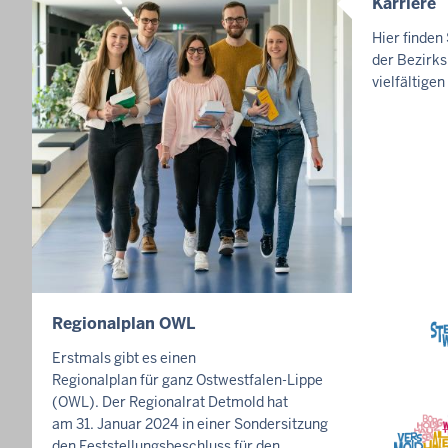
Karriere
I
N
Hier finden
H
der Bezirks
A
vielfältige
L
T
S
S
E
I
T
E
Regionalplan OWL
I
N
Erstmals gibt es einen
H
Regionalplan für ganz Ostwestfalen-Lippe
A
(OWL). Der Regionalrat Detmold hat
L
am 31. Januar 2024 in einer Sondersitzung
den Feststellungsbeschluss für den