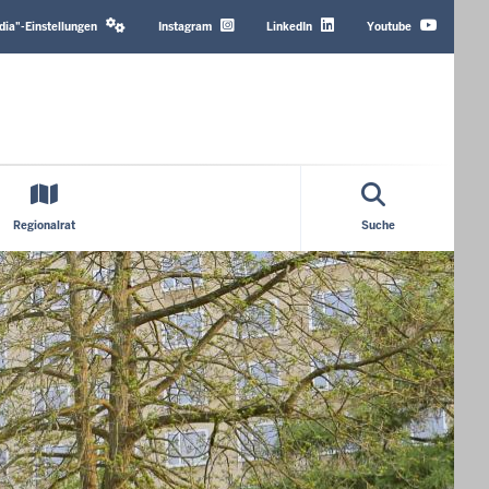
Header
Top
dia"-Einstellungen
Instagram
LinkedIn
Youtube
Menu
Regionalrat
Suche