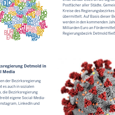
T
Postfächer aller Städte, Geme
S
Kreise des Regierungsbezirkes
S
übermittelt. Auf Basis dieser 
E
werden in den kommenden Jahr
I
Milliarden Euro an Fördermittel
T
Regierungsbezirk Detmold flie
E
ksregierung Detmold in
l Media
nen der Bezirksregierung
t es auch in sozialen
, die Bezirksregierung
reibt eigene Social-Media-
Instagram, LinkedIn und