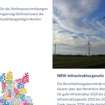
 Sie die Stellenausschreibungen
regierung Detmold sowie die
n Ausbildungsmöglichkeiten.
NRW-Infrastrukturgesetz
I
N
Die Bereitstellungsbescheide 
H
Gesetz über den Nordrhein-Wes
A
für gute Infrastruktur 2025 bi
L
Infrastrukturgesetz 2025 bis 
Ende Januar 2026 an die digita