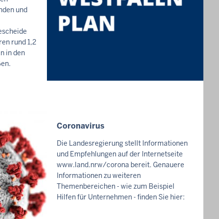
inden und
Bescheide
en rund 1,2
n in den
ßen.
Coronavirus
I
N
Die Landesregierung stellt Informationen
H
und Empfehlungen auf der Internetseite
A
www.land.nrw/corona bereit. Genauere
L
Informationen zu weiteren
Themenbereichen - wie zum Beispiel
T
Hilfen für Unternehmen - finden Sie hier:
S
S