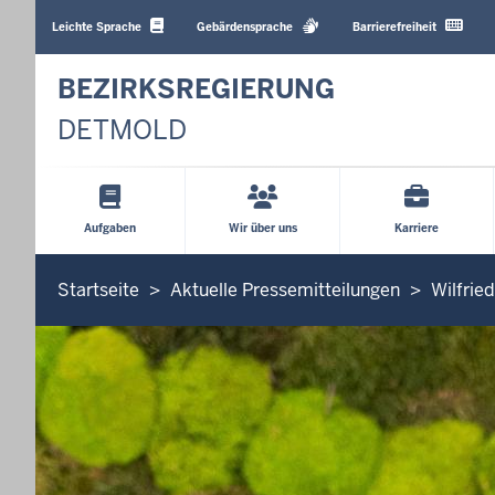
Barrierearme
Sprachen
Leichte Sprache
Gebärdensprache
Barrierefreiheit
BEZIRKSREGIERUNG
DETMOLD
Hauptmenü
Aufgaben
Wir über uns
Karriere
Sie
Startseite
Aktuelle Pressemitteilungen
Wilfrie
befinden
sich
hier