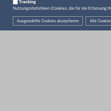
Kreis Lippe
Kreis Paderborn
kreisfreie Stadt Bie
Tracking
Nutzungsstatistiken (Cookies, die für die Erfassung Ih
© 2026 Bezirksregierung Detmold
Ausgewählte Cookies akzeptieren
Alle Cookie