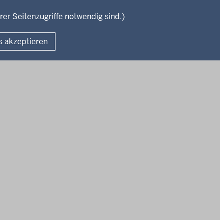
lefeld
Kreis Minden-Lübbecke
Kreis Herford
Kreis Gütersloh
rer Seitenzugriffe notwendig sind.)
Fußzeile
s akzeptieren