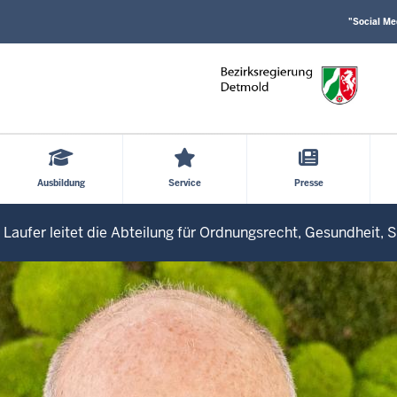
Social
Direkt zum Inhalt
Media
"Social Me
Einstellungen
Block
Ausbildung
Service
Presse
d Laufer leitet die Abteilung für Ordnungsrecht, Gesundheit