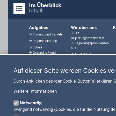
Überblick:
Im Überblick
Inhalte
Inhalt
Menü
Aufgaben
Wir über uns
K
in
Die
Planung und Verkehr
der
Regierungspräsidentin
Regionalplanung
Fußzeile
Regierungspräsidenten
Schule
a.D.
Gesundheit und
Die Behörde
Datenschutzeinstellungen
Soziales
Organisationsstruktur
Umwelt und
Naturschutz
Unsere Aufgaben
Auf dieser Seite werden Cookies ve
Arbeitsschutz
Integration
Durch Anklicken des/der Cookie-Button(s) erklären S
Beihilfe
Fördermittel
Weitere Informationen
Kommunales
Notwendig
WEITERE LINKS
Zwingend notwendig (Cookies, die für die Nutzung de