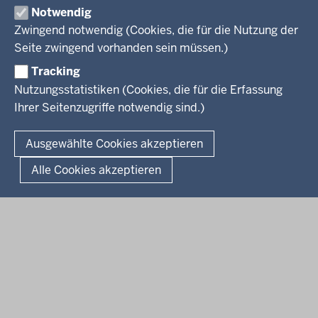
Notwendig
Kreis Herford
Zwingend notwendig (Cookies, die für die Nutzung der
Seite zwingend vorhanden sein müssen.)
Kreis Gütersloh
Tracking
Kreis Höxter
Nutzungsstatistiken (Cookies, die für die Erfassung
Ihrer Seitenzugriffe notwendig sind.)
© 2026 Bezirksregierung Detmold
Ausgewählte Cookies akzeptieren
Fußzeile
Impressum
Datenschutz
Alle Cookies akzeptieren