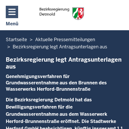
Direkt zum Inhalt
Menü
Navigation aktivieren/deaktivieren: Hauptmenü
Sie
Startseite
Aktuelle Pressemitteilungen
befinden
Bezirksregierung legt Antragsunterlagen aus
sich
Bezirksregierung legt Antragsunterlagen
hier
aus
Genehmigungsverfahren für
Grundwasserentnahme aus den Brunnen des
Wasserwerks Herford-Brunnenstraße
Die Bezirksregierung Detmold hat das
Bewilligungsverfahren für die
Grundwasserentnahme aus dem Wasserwerk
Herford-Brunnenstraße eröffnet. Die Stadtwerke
Herford GmbH beabsichtigen, künftig insgesamt 1,1