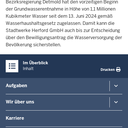
Bezirksregierung Detmold hat den vorzeitigen Beginn
der Grundwasserentnahme in Höhe von 1,1 Millionen
Kubikmeter Wasser seit dem 13. Juni 2024 gemäß
Wasserhaushaltsgesetz zugelassen. Damit kann die
Stadtwerke Herford GmbH auch bis zur Entscheidung
über den Bewilligungsantrag die Wasserversorgung der
Bevölkerung sicherstellen.
Überblick:
Im Überblick
Inhalte
Inhalt
Drucken
Menü
Aufgaben
in
der
Planung und Verkehr
Wir über uns
Fußzeile
Regionalplanung
Schule
Die Regierungspräsidentin
Karriere
Gesundheit und Soziales
Regierungspräsidenten a.D.
Umwelt und Naturschutz