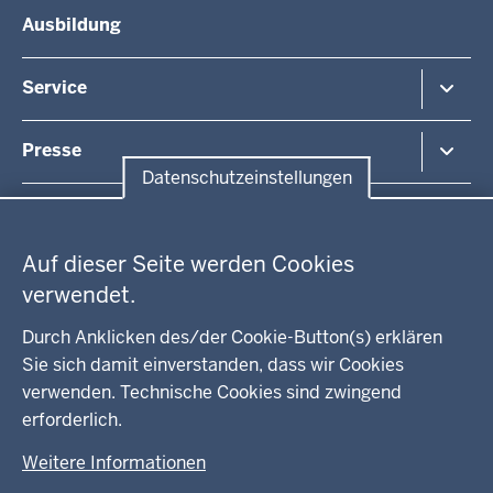
Die Behörde
Ausbildung
Arbeitsschutz
Organisationsstruktur
Beihilfe
Unsere Aufgaben
Fördermittel
Service
Integration
Kommunales
Bekanntmachungen / Amtsblätter
Presse
Kontakt
Datenschutzeinstellungen
Anfahrt
Pressemitteilung suchen
Datenschutzeinstellungen
Regionalrat
Auf dieser Seite werden Cookies
WEITERE LINKS
verwendet.
Kreis Lippe
Durch Anklicken des/der Cookie-Button(s) erklären
Sie sich damit einverstanden, dass wir Cookies
Kreis Paderborn
verwenden. Technische Cookies sind zwingend
erforderlich.
kreisfreie Stadt Bielefeld
Weitere Informationen
Kreis Minden-Lübbecke