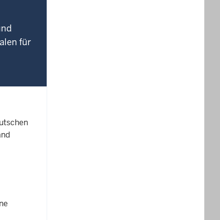
und
alen für
eutschen
and
ine