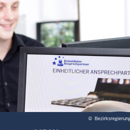
©
Bezirksregierun