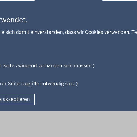
rwendet.
ie sich damit einverstanden, dass wir Cookies verwenden. Te
r Seite zwingend vorhanden sein müssen.)
lefeld
Kreis Minden-Lübbecke
Kreis Herford
Kreis Gütersloh
rer Seitenzugriffe notwendig sind.)
Fußzeile
s akzeptieren