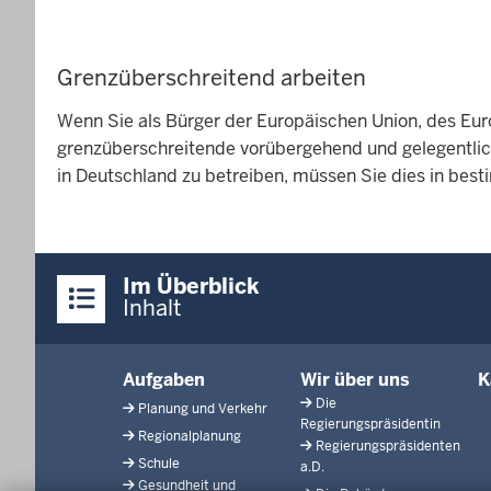
Grenzüberschreitend arbeiten
Wenn Sie als Bürger der Europäischen Union, des Eu
grenzüberschreitende vorübergehend und gelegentlic
in Deutschland zu betreiben, müssen Sie dies in bes
Überblick:
Im Überblick
Inhalte
Inhalt
Menü
Aufgaben
Wir über uns
K
in
Die
Planung und Verkehr
der
Regierungspräsidentin
Regionalplanung
Fußzeile
Regierungspräsidenten
Schule
a.D.
Gesundheit und