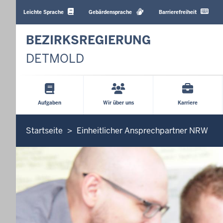
Barrierearme
Sprachen
Leichte Sprache
Gebärdensprache
Barrierefreiheit
BEZIRKSREGIERUNG
DETMOLD
Hauptmenü
Aufgaben
Wir über uns
Karriere
Sie
Startseite
Einheitlicher Ansprechpartner NRW
befinden
sich
hier