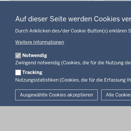
Die Behörde
Datenschutzeinstellungen
Soziales
Organisationsstruktur
Umwelt und
Naturschutz
Unsere Aufgaben
Auf dieser Seite werden Cookies ve
Arbeitsschutz
Integration
Durch Anklicken des/der Cookie-Button(s) erklären S
Beihilfe
Fördermittel
Weitere Informationen
Kommunales
Notwendig
WEITERE LINKS
Zwingend notwendig (Cookies, die für die Nutzung de
Kreis Lippe
Kreis Paderborn
kreisfreie Stadt Bie
Tracking
Nutzungsstatistiken (Cookies, die für die Erfassung Ih
© 2026 Bezirksregierung Detmold
Ausgewählte Cookies akzeptieren
Alle Cookie