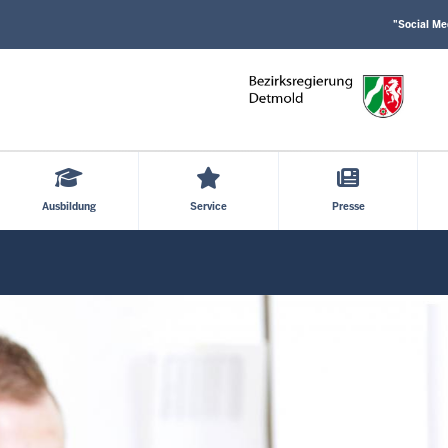
Social
Direkt zum Inhalt
Media
"Social Me
Einstellungen
Block
Ausbildung
Service
Presse