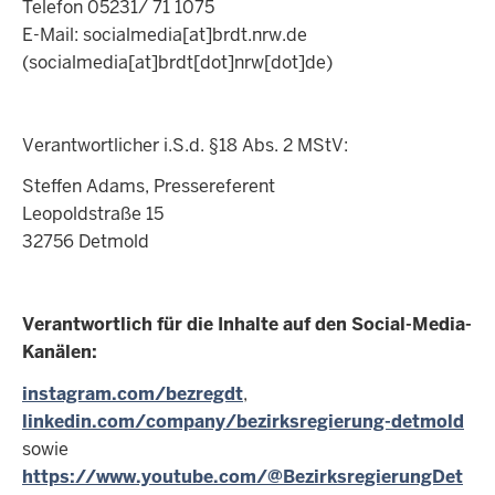
Telefon 05231/ 71 1075
E-Mail:
socialmedia
[at]
brdt.nrw.de
(socialmedia[at]brdt[dot]nrw[dot]de)
Verantwortlicher i.S.d. §18 Abs. 2 MStV:
Steffen Adams, Pressereferent
Leopoldstraße 15
32756 Detmold
Verantwortlich für die Inhalte auf den Social-Media-
Kanälen:
instagram.com/bezregdt
,
linkedin.com/company/bezirksregierung-detmold
sowie
https://www.youtube.com/@BezirksregierungDet