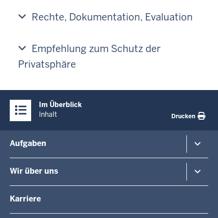
Rechte, Dokumentation, Evaluation
Empfehlung zum Schutz der
Privatsphäre
Überblick:
Im Überblick
Inhalte
Inhalt
Drucken
Menü
Aufgaben
in
der
Planung und Verkehr
Wir über uns
Fußzeile
Regionalplanung
Schule
Die Regierungspräsidentin
Karriere
Gesundheit und Soziales
Regierungspräsidenten a.D.
Umwelt und Naturschutz
Die Behörde