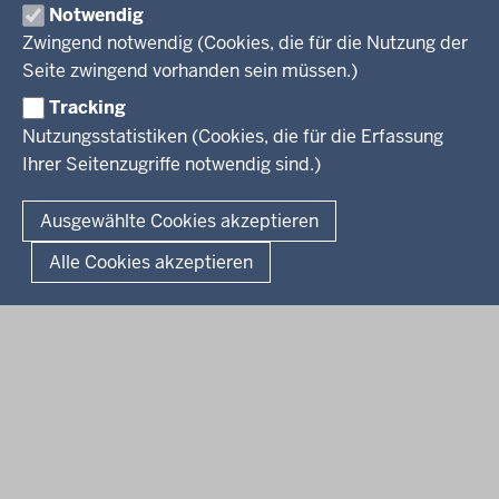
Notwendig
Kreis Herford
Zwingend notwendig (Cookies, die für die Nutzung der
Seite zwingend vorhanden sein müssen.)
Kreis Gütersloh
Tracking
Kreis Höxter
Nutzungsstatistiken (Cookies, die für die Erfassung
Ihrer Seitenzugriffe notwendig sind.)
© 2026 Bezirksregierung Detmold
Ausgewählte Cookies akzeptieren
Fußzeile
Impressum
Datenschutz
Alle Cookies akzeptieren