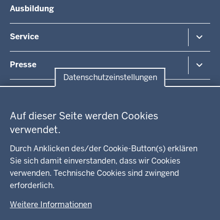
Ausbildung
Arbeitsschutz
Organisationsstruktur
Beihilfe
Unsere Aufgaben
Fördermittel
Service
Integration
Kommunales
Bekanntmachungen / Amtsblätter
Presse
Kontakt
Datenschutzeinstellungen
Anfahrt
Pressemitteilung suchen
Datenschutzeinstellungen
Regionalrat
Auf dieser Seite werden Cookies
WEITERE LINKS
verwendet.
Kreis Lippe
Durch Anklicken des/der Cookie-Button(s) erklären
Sie sich damit einverstanden, dass wir Cookies
Kreis Paderborn
verwenden. Technische Cookies sind zwingend
erforderlich.
kreisfreie Stadt Bielefeld
Weitere Informationen
Kreis Minden-Lübbecke