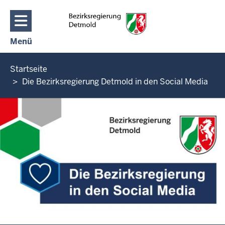
Direkt zum Inhalt
Menü
Navigation aktivieren/deaktivieren: Hauptmenü
Sie
Startseite
befinden
Die Bezirksregierung Detmold in den Social Media
sich
hier