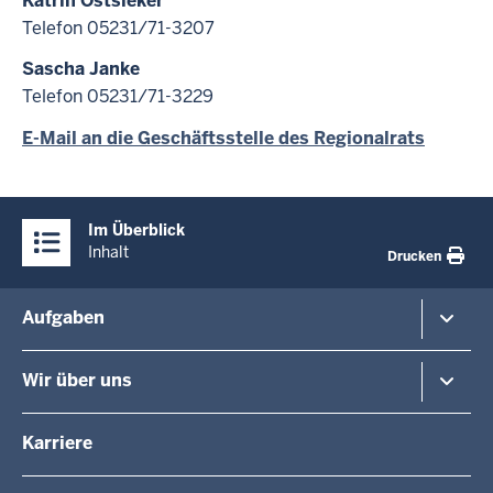
Katrin Ostsieker
Telefon 05231/71-3207
Sascha Janke
Telefon 05231/71-3229
E-Mail an die Geschäftsstelle des Regionalrats
Überblick:
Im Überblick
Inhalte
Inhalt
Drucken
Menü
Aufgaben
in
der
Planung und Verkehr
Wir über uns
Fußzeile
Regionalplanung
Schule
Die Regierungspräsidentin
Karriere
Gesundheit und Soziales
Regierungspräsidenten a.D.
Umwelt und Naturschutz
Die Behörde