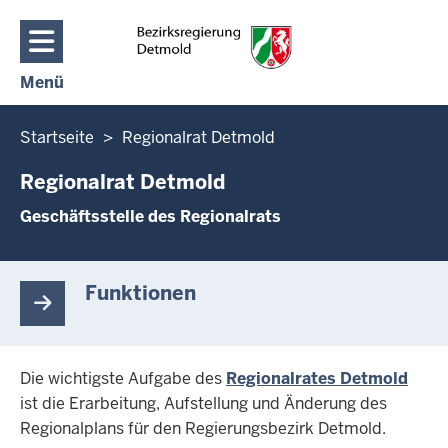
Direkt zum Inhalt
Menü
Navigation aktivieren/deaktivieren: Hauptmenü
Sie
Startseite
Regionalrat Detmold
befinden
Regionalrat Detmold
sich
hier
Geschäftsstelle des Regionalrats
Funktionen
Die wichtigste Aufgabe des
Regionalrates Detmold
ist die Erarbeitung, Aufstellung und Änderung des
Regionalplans für den Regierungsbezirk Detmold.