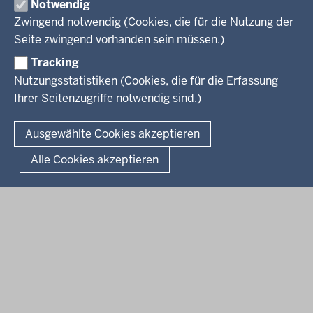
Notwendig
Kreis Herford
Zwingend notwendig (Cookies, die für die Nutzung der
Seite zwingend vorhanden sein müssen.)
Kreis Gütersloh
Tracking
Kreis Höxter
Nutzungsstatistiken (Cookies, die für die Erfassung
Ihrer Seitenzugriffe notwendig sind.)
© 2026 Bezirksregierung Detmold
Ausgewählte Cookies akzeptieren
Fußzeile
Impressum
Datenschutz
Alle Cookies akzeptieren