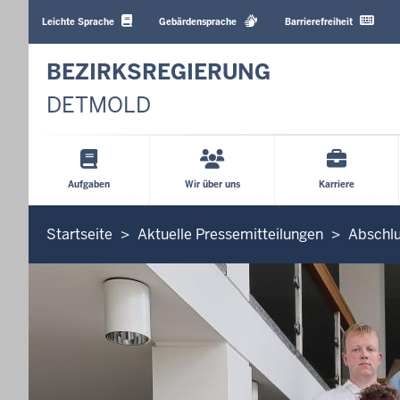
Barrierearme
Sprachen
Leichte Sprache
Gebärdensprache
Barrierefreiheit
BEZIRKSREGIERUNG
DETMOLD
Hauptmenü
Aufgaben
Wir über uns
Karriere
Sie
Startseite
Aktuelle Pressemitteilungen
Abschlu
befinden
sich
hier