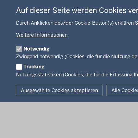
Umwelt und
Naturschutz
Unsere Aufgaben
Auf dieser Seite werden Cookies ve
Arbeitsschutz
Integration
Durch Anklicken des/der Cookie-Button(s) erklären S
Beihilfe
Fördermittel
Weitere Informationen
Kommunales
Notwendig
WEITERE LINKS
Zwingend notwendig (Cookies, die für die Nutzung de
Kreis Lippe
Kreis Paderborn
kreisfreie Stadt Bie
Tracking
Nutzungsstatistiken (Cookies, die für die Erfassung Ih
© 2026 Bezirksregierung Detmold
Ausgewählte Cookies akzeptieren
Alle Cookie