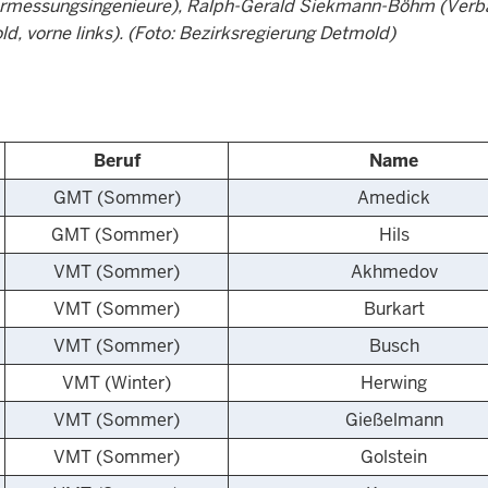
ermessungsingenieure), Ralph-Gerald Siekmann-Böhm (Verba
d, vorne links). (Foto: Bezirksregierung Detmold)
Beruf
Name
GMT (Sommer)
Amedick
GMT (Sommer)
Hils
VMT (Sommer)
Akhmedov
VMT (Sommer)
Burkart
VMT (Sommer)
Busch
VMT (Winter)
Herwing
VMT (Sommer)
Gießelmann
VMT (Sommer)
Golstein