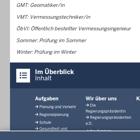
GMT: Geomatiker/in
VMT: Vermessungstechniker/in
ÖbVI: Öffentlich bestellter Vermessungsingenieur
Sommer: Prüfung im Sommer
Winter: Prüfung im Winter
Überblick:
Im Überblick
Inhalte
Inhalt
Menü
Aufgaben
Wir über uns
K
in
Die
Planung und Verkehr
der
Regierungspräsidentin
Regionalplanung
Fußzeile
Regierungspräsidenten
Schule
a.D.
Gesundheit und
Die Behörde
Datenschutzeinstellungen
Soziales
Organisationsstruktur