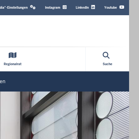
Header
Top
dia"-Einstellungen
Instagram
LinkedIn
Youtube
Menu
Regionalrat
Suche
fen