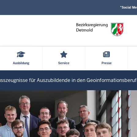
Social
Direkt zum Inhalt
Media
"Social Me
Einstellungen
Block
Ausbildung
Service
Presse
sszeugnisse für Auszubildende in den Geoinformationsberu