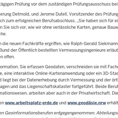
hrtägigen Prüfung vor dem zuständigen Prüfungsausschuss bei
regierung Detmold, und Jerome Dutell, Vorsitzender des Prüfu
ch zum erfolgreichen Berufsabschluss. „Sie haben sich für e
en Sie sich vor, wie wir ohne verlässliche Karten, genaue Ba
che.
n die neuen Fachkräfte ergriffen, wie Ralph-Gerald Siekm
 der Öffentlich bestellten Vermessungsingenieure erläuter
n offen.
ormation. Sie erfassen Geodaten, verschneiden sie mit Fach
te, eine interaktive Online-Kartenanwendung oder ein 3D-St
d liegt bei der Datenerhebung durch Vermessung und der ör
ragen und das Liegenschaftskataster fortgeführt. Beide Beru
tionswesen, arbeiten aber auch in der Privatwirtschaft. Die 
ten
www.arbeitsplatz-erde.de
und
www.geodäsie.nrw
erhält
den Geoinformationsberufen entgegengenommen. Abteilungslei