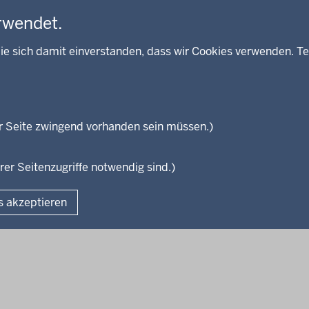
rwendet.
ie sich damit einverstanden, dass wir Cookies verwenden. Te
r Seite zwingend vorhanden sein müssen.)
lefeld
Kreis Minden-Lübbecke
Kreis Herford
Kreis Gütersloh
rer Seitenzugriffe notwendig sind.)
Fußzeile
s akzeptieren