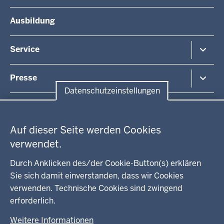
Umwelt und Naturschutz
Die Behörde
Ausbildung
Arbeitsschutz
Organisationsstruktur
Beihilfe
Unsere Aufgaben
Fördermittel
Service
Integration
Kommunales
Bekanntmachungen / Amtsblätter
Presse
Kontakt
Datenschutzeinstellungen
Anfahrt
Pressemitteilung suchen
Datenschutzeinstellungen
Regionalrat
Auf dieser Seite werden Cookies
WEITERE LINKS
verwendet.
Kreis Lippe
Durch Anklicken des/der Cookie-Button(s) erklären
Sie sich damit einverstanden, dass wir Cookies
Kreis Paderborn
verwenden. Technische Cookies sind zwingend
erforderlich.
kreisfreie Stadt Bielefeld
Weitere Informationen