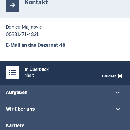
Kontakt
Danica Majinovic
05231/71-4821
E-Mail an das Dezernat 48
Überblick:
Im Überblick
Inhalte
Inhalt
Drucken
Menü
Aufgaben
in
der
Planung und Verkehr
Wir über uns
Fußzeile
Regionalplanung
Schule
Die Regierungspräsidentin
Karriere
Gesundheit und Soziales
Regierungspräsidenten a.D.