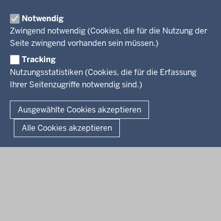
Kreis Minden-Lübbecke
Notwendig
Kreis Herford
Zwingend notwendig (Cookies, die für die Nutzung der
Seite zwingend vorhanden sein müssen.)
Kreis Gütersloh
Tracking
Kreis Höxter
Nutzungsstatistiken (Cookies, die für die Erfassung
Ihrer Seitenzugriffe notwendig sind.)
© 2026 Bezirksregierung Detmold
Ausgewählte Cookies akzeptieren
Fußzeile
Impressum
Datenschutz
Alle Cookies akzeptieren