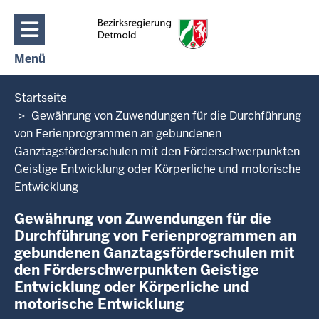
Direkt zum Inhalt
Menü
Navigation aktivieren/deaktivieren: Hauptmenü
Sie
Startseite
befinden
Gewährung von Zuwendungen für die Durchführung
sich
von Ferienprogrammen an gebundenen
hier
Ganztagsförderschulen mit den Förderschwerpunkten
Geistige Entwicklung oder Körperliche und motorische
Entwicklung
Gewährung von Zuwendungen für die
Durchführung von Ferienprogrammen an
gebundenen Ganztagsförderschulen mit
den Förderschwerpunkten Geistige
Entwicklung oder Körperliche und
motorische Entwicklung