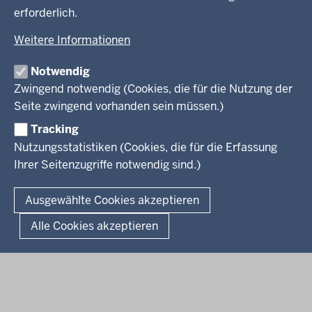
erforderlich.
kreisfreie Stadt Bielefeld
Weitere Informationen
Kreis Minden-Lübbecke
Notwendig
Kreis Herford
Zwingend notwendig (Cookies, die für die Nutzung der
Seite zwingend vorhanden sein müssen.)
Kreis Gütersloh
Tracking
Kreis Höxter
Nutzungsstatistiken (Cookies, die für die Erfassung
Ihrer Seitenzugriffe notwendig sind.)
© 2026 Bezirksregierung Detmold
Ausgewählte Cookies akzeptieren
Fußzeile
Impressum
Datenschutz
Alle Cookies akzeptieren