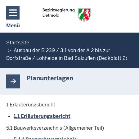
Direkt zum Inhalt
Menü
Navigation aktivieren/deaktivieren: Hauptmenü
Sie
Startseite
befinden
Ausbau der B 239 / 3.1 von der A 2 bis zur
sich
Dorfstraße / Lohheide in Bad Salzuflen (Deckblatt 2)
hier
Planunterlagen
1 Erläuterungsbericht
1.1 Erläuterungsbericht
5.1 Bauwerksverzeichnis (Allgemeiner Teil)