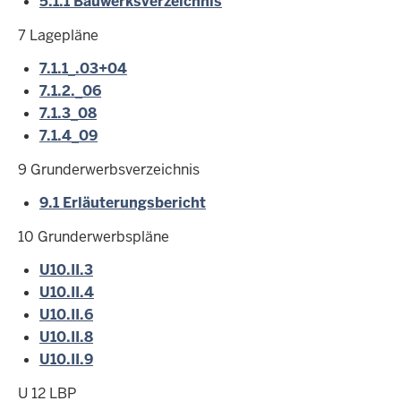
5.1.1 Bauwerksverzeichnis
7 Lagepläne
7.1.1_.03+04
7.1.2._06
7.1.3_08
7.1.4_09
9 Grunderwerbsverzeichnis
9.1 Erläuterungsbericht
10 Grunderwerbspläne
U10.II.3
U10.II.4
U10.II.6
U10.II.8
U10.II.9
U 12 LBP