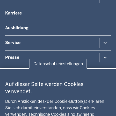
Regionalplanung
Schule
Die Regierungspräsidentin
Karriere
Gesundheit und Soziales
Regierungspräsidenten a.D.
Umwelt und Naturschutz
Die Behörde
Ausbildung
Arbeitsschutz
Organisationsstruktur
Beihilfe
Unsere Aufgaben
Fördermittel
Service
Integration
Kommunales
Bekanntmachungen / Amtsblätter
Presse
Kontakt
Datenschutzeinstellungen
Anfahrt
Pressemitteilung suchen
Datenschutzeinstellungen
Regionalrat
Auf dieser Seite werden Cookies
WEITERE LINKS
verwendet.
Kreis Lippe
Durch Anklicken des/der Cookie-Button(s) erklären
Sie sich damit einverstanden, dass wir Cookies
Kreis Paderborn
verwenden. Technische Cookies sind zwingend