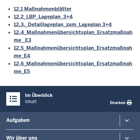
12.1 Maßnahmenblätter
12.2_LBP_Lageplan_3+4
12.3._Detaillageplan_zum_Lageplan 3+4
12.4_Maßnahmenübersichtsplan_Ersatzmaßnah
me _E3
12.5_Maßnahmenübersichtsplan_Ersatzmaßnah
me_E4
12.6_Maßnahmenübersichtsplan_Ersatzmaßnah
me_E5
Überblick:
Im Überblick
Inhalte
Inhalt
Drucken
Menü
Aufgaben
in
der
Planung und Verkehr
Wir über uns
Fußzeile