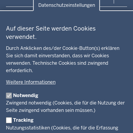
Kontakt
Datenschutzeinstellungen
Anfahrt
Pressemitteilung suchen
Datenschutzeinstellungen
Regionalrat
Auf dieser Seite werden Cookies
WEITERE LINKS
verwendet.
Kreis Lippe
Durch Anklicken des/der Cookie-Button(s) erklären
Sie sich damit einverstanden, dass wir Cookies
Kreis Paderborn
verwenden. Technische Cookies sind zwingend
erforderlich.
kreisfreie Stadt Bielefeld
Weitere Informationen
Kreis Minden-Lübbecke
Notwendig
Kreis Herford
Zwingend notwendig (Cookies, die für die Nutzung der
Seite zwingend vorhanden sein müssen.)
Kreis Gütersloh
Tracking
Kreis Höxter
Nutzungsstatistiken (Cookies, die für die Erfassung