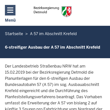
Direkt zum Inhalt
Menü
Navigation aktivieren/deaktivieren: Hauptmenü
Sie
Startseite
A 57 im Abschnitt Krefeld
befinden
sich
6-streifiger Ausbau der A 57 im Abschnitt Krefeld
hier
Der Landesbetrieb Straßenbau NRW hat am
15.02.2019 bei der Bezirksregierung Detmold die
Planunterlagen für den 6-streifigen Ausbau der
Bundesautobahn 57 (A 57) im sog. Ausbauabschnitt
Krefeld eingereicht und die Durchführung des
Planfeststellungsverfahrens beantragt. Das Vorhaben
umfasst die Erweiterung der A 57 von bislang 2 auf
künftig 3 Spuren pro Fahrtrichtung vom Nordrand der