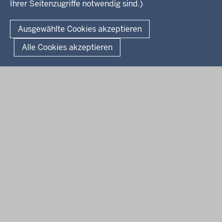
Ihrer Seitenzugriffe notwendig sind.)
© 2026 Bezirksregierung Detmold
Ausgewählte Cookies akzeptieren
Fußzeile
Impressum
Datenschutz
Alle Cookies akzeptieren